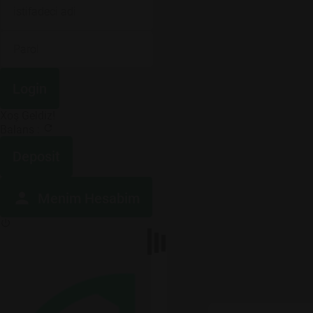
Login
Xoş Geldiz!
refresh
Balans :
Deposit
person
Menim Hesabim
power_settings_new