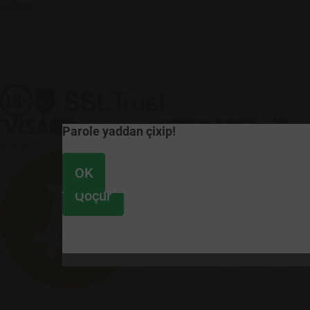
Login
Parole yaddan çixip!
Parole yaddan çixip!
OK
Qöçür
Login