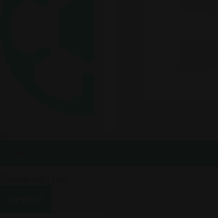
menu
arrow_back
Geri
ŞİFREMİ UNUTTUM
Qeyd Ol