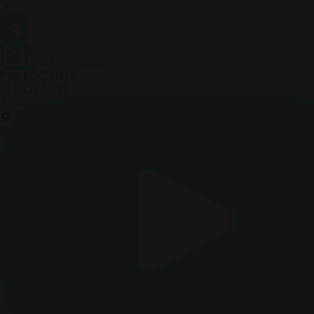
close
Hesabim
account_balance
Finans Hereketleri
PUL KÖÇÜRMƏ
PUL ÇİXARİŞİ
Tarixçələr
settings
Ayarlar
Şexsi Melumatlar
Şifrəni Dəyiş
Hesab Təsdiqi
local_activity
HESAP HEREKETLERİ
BONUS
FREESPINS
ŞİFRE DEĞİŞTİR
ESKİ ŞİFRE
YENİ ŞİFRE